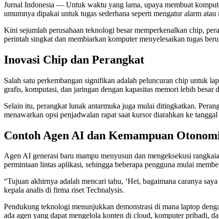
Jurnal Indonesia
— Untuk waktu yang lama, upaya membuat komputer y
umumnya dipakai untuk tugas sederhana seperti mengatur alarm atau
Kini sejumlah perusahaan teknologi besar memperkenalkan chip, per
perintah singkat dan membiarkan komputer menyelesaikan tugas berun
Inovasi Chip dan Perangkat
Salah satu perkembangan signifikan adalah peluncuran chip untuk l
grafis, komputasi, dan jaringan dengan kapasitas memori lebih besar 
Selain itu, perangkat lunak antarmuka juga mulai ditingkatkan. Per
menawarkan opsi penjadwalan rapat saat kursor diarahkan ke tanggal 
Contoh Agen AI dan Kemampuan Otonom
Agen AI generasi baru mampu menyusun dan mengeksekusi rangkaian
permintaan lintas aplikasi, sehingga beberapa pengguna mulai member
“Tujuan akhirnya adalah mencari tahu, ‘Hei, bagaimana caranya say
kepala analis di firma riset Technalysis.
Pendukung teknologi menunjukkan demonstrasi di mana laptop denga
ada agen yang dapat mengelola konten di cloud, komputer pribadi, dan 