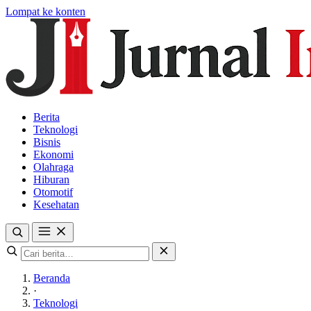
Lompat ke konten
Berita
Teknologi
Bisnis
Ekonomi
Olahraga
Hiburan
Otomotif
Kesehatan
Beranda
·
Teknologi