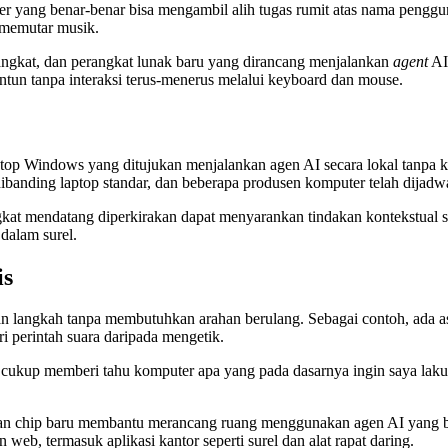
ang benar-benar bisa mengambil alih tugas rumit atas nama pengguna 
 memutar musik.
angkat, dan perangkat lunak baru yang dirancang menjalankan
agent
AI
tun tanpa interaksi terus-menerus melalui keyboard dan mouse.
aptop Windows yang ditujukan menjalankan agen AI secara lokal tanpa 
dibanding laptop standar, dan beberapa produsen komputer telah dijadwa
angkat mendatang diperkirakan dapat menyarankan tindakan kontekstual
dalam surel.
is
 langkah tanpa membutuhkan arahan berulang. Sebagai contoh, ada 
i perintah suara daripada mengetik.
a cukup memberi tahu komputer apa yang pada dasarnya ingin saya la
n chip baru membantu merancang ruang menggunakan agen AI yang beke
web, termasuk aplikasi kantor seperti surel dan alat rapat daring.