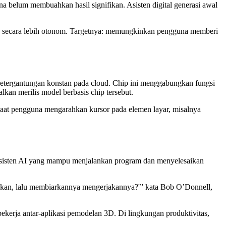
belum membuahkan hasil signifikan. Asisten digital generasi awal
 secara lebih otonom. Targetnya: memungkinkan pengguna memberi
ketergantungan konstan pada cloud. Chip ini menggabungkan fungsi
lkan merilis model berbasis chip tersebut.
 saat pengguna mengarahkan kursor pada elemen layar, misalnya
asisten AI yang mampu menjalankan program dan menyelesaikan
kukan, lalu membiarkannya mengerjakannya?'” kata Bob O’Donnell,
rja antar-aplikasi pemodelan 3D. Di lingkungan produktivitas,