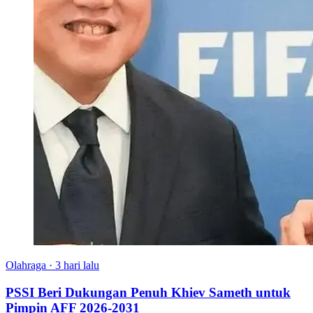
Olahraga
·
3 hari lalu
PSSI Beri Dukungan Penuh Khiev Sameth untuk
Pimpin AFF 2026-2031