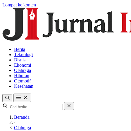
Lompat ke konten
Berita
Teknologi
Bisnis
Ekonomi
Olahraga
Hiburan
Otomotif
Kesehatan
Beranda
·
Olahraga