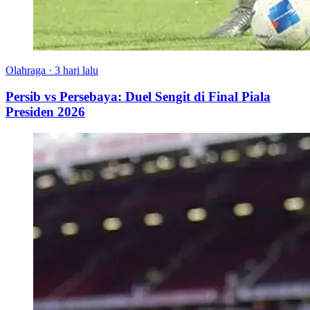
Olahraga
·
3 hari lalu
Persib vs Persebaya: Duel Sengit di Final Piala
Presiden 2026