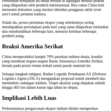
Perubahan kebijakan ini mulai terlihat di lapangan melalui praktik
yang dilaporkan oleh pembeli internasional. Bea cukai China kini
menuntut dokumen yang merinci identitas pengguna akhir (
end-
user
) untuk pertama kalinya.
Selain itu, proses perizinan ekspor yang sebelumnya sering
mendapatkan persetujuan pada hari yang sama dilaporkan melambat
dan membutuhkan beberapa hari, menurut keluhan beberapa
pembeli asing.
Reaksi Amerika Serikat
China memproduksi hampir 70% pasokan indium dunia, kondisi
yang membuat negara-negara Barat, khususnya Amerika Serikat,
berada pada posisi rentan terkait rantai pasok material ini.
Sebagai langkah mitigasi, Badan Logistik Pertahanan AS (Defense
Logistics Agency/DLA) mengajukan proposal untuk membeli dan
menimbun cadangan indium. Target akuisisi yang diajukan adalah
hingga 403 ton dalam kurun tiga tahun ke depan.
Implikasi Lebih Luas
Perketatannya pengawasan ekspor indium dinilai memperluas