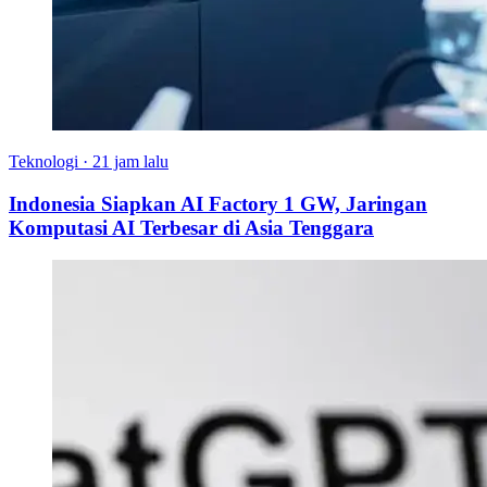
Teknologi
·
21 jam lalu
Indonesia Siapkan AI Factory 1 GW, Jaringan
Komputasi AI Terbesar di Asia Tenggara