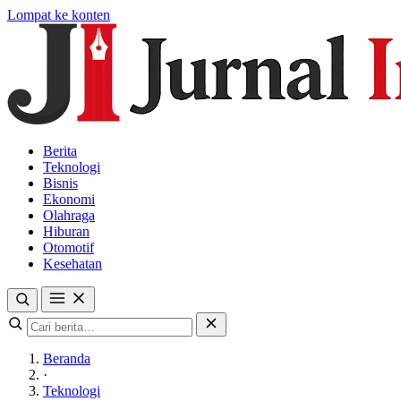
Lompat ke konten
Berita
Teknologi
Bisnis
Ekonomi
Olahraga
Hiburan
Otomotif
Kesehatan
Beranda
·
Teknologi