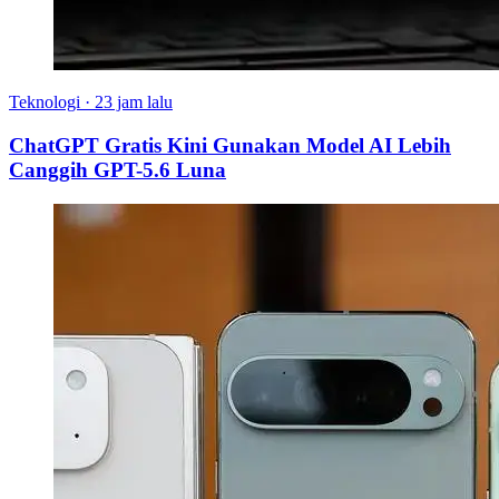
Teknologi
·
23 jam lalu
ChatGPT Gratis Kini Gunakan Model AI Lebih
Canggih GPT-5.6 Luna