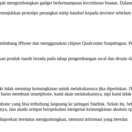
 mengembangkan gadget berkemampuan kecerdasan buatan. Dalam seb
nunjukkan prototipe perangkat mirip handset kepada investor sebelum
 ketimbang iPhone dan menggunakan chipset Qualcomm Snapdragon. Pera
an produk masih berada pada tahap pengembangan awal dan desain dapa
 tidak menutup kemungkinan untuk melakukannya jika diperlukan. Da
 harus membuat smartphone, kami akan melakukannya, tapi kami tida
ne yang bisa terhubung langsung ke jaringan Starlink. Selain itu, b
nya, dan analis sempat berspekulasi mengenai kemungkinan akuisisi ope
g dilaporkan berstatus menguntungkan, menurut informasi yang beredar.