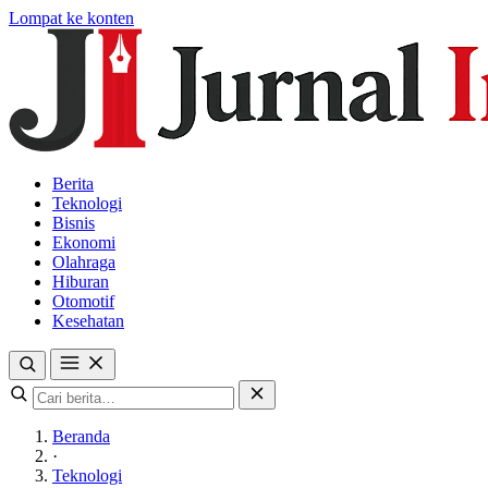
Lompat ke konten
Berita
Teknologi
Bisnis
Ekonomi
Olahraga
Hiburan
Otomotif
Kesehatan
Beranda
·
Teknologi