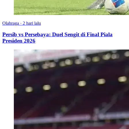
Olahraga
·
2 hari lalu
Persib vs Persebaya: Duel Sengit di Final Piala
Presiden 2026