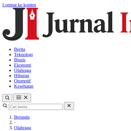
Lompat ke konten
Berita
Teknologi
Bisnis
Ekonomi
Olahraga
Hiburan
Otomotif
Kesehatan
Beranda
·
Olahraga