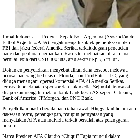
Jurnal Indonesia
— Federasi Sepak Bola Argentina (Asociación del
Fútbol Argentino/AFA) tengah menjadi subjek pemeriksaan oleh
FBI dan jaksa federal Amerika Serikat terkait dugaan pencucian
uang dan penipuan perbankan. Kasus ini melibatkan aliran dana
bernilai lebih dari USD 300 juta, atau sekitar Rp 5,5 triliun.
Dokumen penyelidikan menyebut aliran dana tersebut melewati
perusahaan yang berbasis di Florida, TourProdEnter LLC, yang
diduga menangani operasi komersial AFA di Amerika Serikat,
termasuk pendapatan sponsor dan hak media. Sejumlah transaksi
dilaporkan mengalir melalui bank-bank besar AS seperti Citibank,
Bank of America, JPMorgan, dan PNC Bank.
Penyelidikan masih berada pada tahap awal. Hingga kini belum ada
dakwaan resmi, penangkapan, maupun pernyataan yang
menyatakan AFA atau individu terkait bersalah atas pelanggaran
hukum.
Nama Presiden AFA Claudio “Chiqui” Tapia muncul dalam