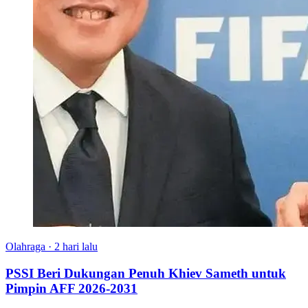
Olahraga
·
2 hari lalu
PSSI Beri Dukungan Penuh Khiev Sameth untuk
Pimpin AFF 2026-2031