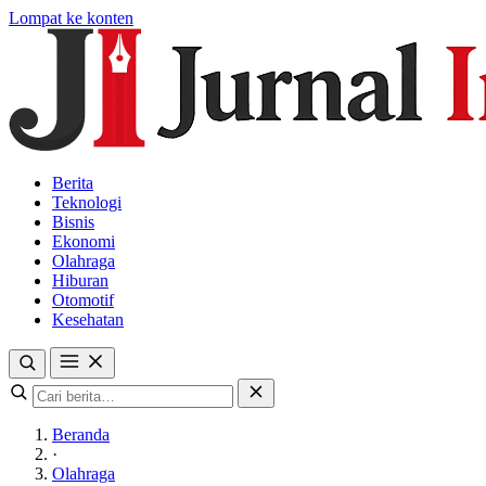
Lompat ke konten
Berita
Teknologi
Bisnis
Ekonomi
Olahraga
Hiburan
Otomotif
Kesehatan
Beranda
·
Olahraga