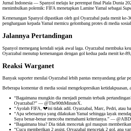
Jurnal Indonesia
— Spanyol melaju ke perempat final Piala Dunia 20
menimbulkan polemik: FIFA menetapkan Lamine Yamal sebagai
Supe
Kemenangan Spanyol dipastikan oleh gol Oyarzabal pada menit ke-36
penghargaan kepada Yamal memicu gelombang protes di media sosial
Jalannya Pertandingan
Spanyol memegang kendali sejak awal laga. Oyarzabal membuka keu
Oyarzabal menutup kemenangan dengan gol kedua pada menit ke-89, k
Reaksi Warganet
Banyak suporter menilai Oyarzabal lebih pantas menyandang gelar pe
Beberapa komentar di media sosial mengekspresikan ketidakpuasan, an
“Bagaimana mungkin dia menjadi pemain terbaik pertandingan?
Oyarzabal?” — @The90thMinuteX.
“Ayolah FIFA, 💔ini tidak adil. Oyarzabal, Marc, Pedri, at
“Apa sebenarnya yang dilakukan Yamal sehingga layak mendap
Saya benar-benar mencoba memahami kriterianya.” — @
“Bagaimana bisa? Dia tidak mencetak gol maupun memberikan
“Cucu memberikan 2 assist, Oryazabal mencetak 2 gol, apa yan