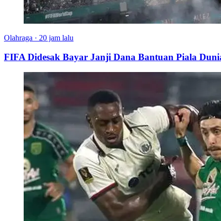
Olahraga
·
20 jam lalu
FIFA Didesak Bayar Janji Dana Bantuan Piala Duni