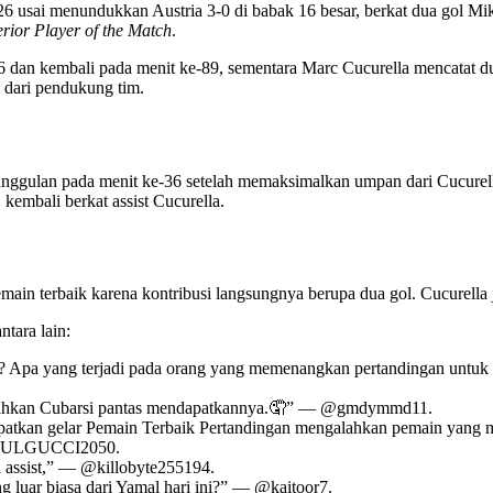
26 usai menundukkan Austria 3-0 di babak 16 besar, berkat dua gol 
rior Player of the Match
.
 dan kembali pada menit ke-89, sementara Marc Cucurella mencatat du
 dari pendukung tim.
nggulan pada menit ke-36 setelah memaksimalkan umpan dari Cucurel
embali berkat assist Cucurella.
main terbaik karena kontribusi langsungnya berupa dua gol. Cucurella 
tara lain:
 Apa yang terjadi pada orang yang memenangkan pertandingan untuk m
au bahkan Cubarsi pantas mendapatkannya.🤦” — @gmdymmd11.
atkan gelar Pemain Terbaik Pertandingan mengalahkan pemain yang m
ABDULGUCCI2050.
 assist,” — @killobyte255194.
g luar biasa dari Yamal hari ini?” — @kaitoor7.