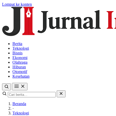
Lompat ke konten
Berita
Teknologi
Bisnis
Ekonomi
Olahraga
Hiburan
Otomotif
Kesehatan
Beranda
·
Teknologi