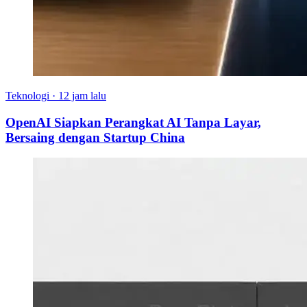
Teknologi
·
12 jam lalu
OpenAI Siapkan Perangkat AI Tanpa Layar,
Bersaing dengan Startup China