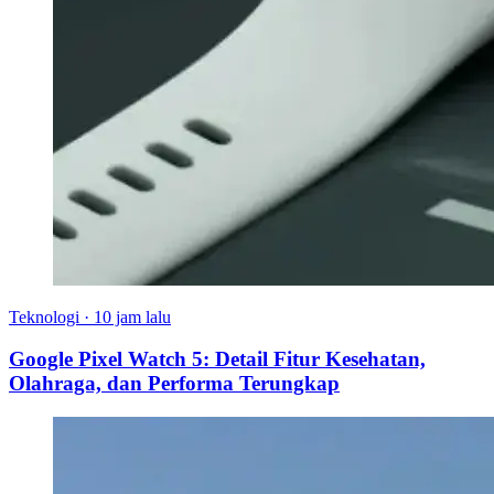
Teknologi
·
10 jam lalu
Google Pixel Watch 5: Detail Fitur Kesehatan,
Olahraga, dan Performa Terungkap