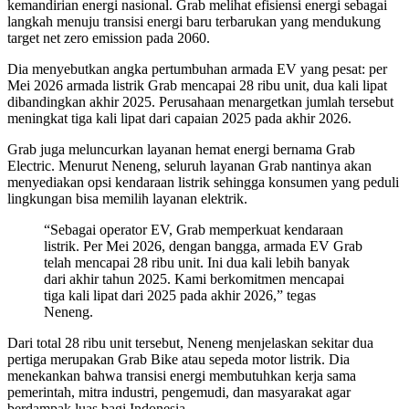
kemandirian energi nasional. Grab melihat efisiensi energi sebagai
langkah menuju transisi energi baru terbarukan yang mendukung
target net zero emission pada 2060.
Dia menyebutkan angka pertumbuhan armada EV yang pesat: per
Mei 2026 armada listrik Grab mencapai 28 ribu unit, dua kali lipat
dibandingkan akhir 2025. Perusahaan menargetkan jumlah tersebut
meningkat tiga kali lipat dari capaian 2025 pada akhir 2026.
Grab juga meluncurkan layanan hemat energi bernama Grab
Electric. Menurut Neneng, seluruh layanan Grab nantinya akan
menyediakan opsi kendaraan listrik sehingga konsumen yang peduli
lingkungan bisa memilih layanan elektrik.
“Sebagai operator EV, Grab memperkuat kendaraan
listrik. Per Mei 2026, dengan bangga, armada EV Grab
telah mencapai 28 ribu unit. Ini dua kali lebih banyak
dari akhir tahun 2025. Kami berkomitmen mencapai
tiga kali lipat dari 2025 pada akhir 2026,” tegas
Neneng.
Dari total 28 ribu unit tersebut, Neneng menjelaskan sekitar dua
pertiga merupakan Grab Bike atau sepeda motor listrik. Dia
menekankan bahwa transisi energi membutuhkan kerja sama
pemerintah, mitra industri, pengemudi, dan masyarakat agar
berdampak luas bagi Indonesia.