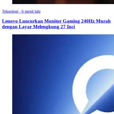
Teknologi
·
6 menit lalu
Lenovo Luncurkan Monitor Gaming 240Hz Murah
dengan Layar Melengkung 27 Inci