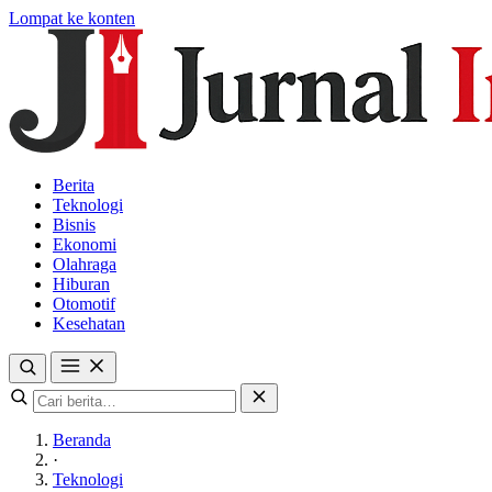
Lompat ke konten
Berita
Teknologi
Bisnis
Ekonomi
Olahraga
Hiburan
Otomotif
Kesehatan
Beranda
·
Teknologi