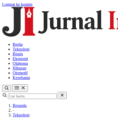
Lompat ke konten
Berita
Teknologi
Bisnis
Ekonomi
Olahraga
Hiburan
Otomotif
Kesehatan
Beranda
·
Teknologi