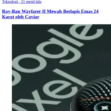
Teknologi
·
21 menit lalu
Ray-Ban Wayfarer II Mewah Berlapis Emas 24
Karat oleh Caviar