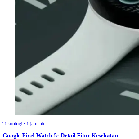
Teknologi
·
1 jam lalu
Google Pixel Watch 5: Detail Fitur Kesehatan,