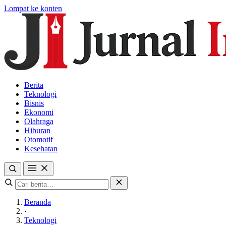
Lompat ke konten
Berita
Teknologi
Bisnis
Ekonomi
Olahraga
Hiburan
Otomotif
Kesehatan
Beranda
·
Teknologi