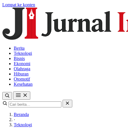
Lompat ke konten
Berita
Teknologi
Bisnis
Ekonomi
Olahraga
Hiburan
Otomotif
Kesehatan
Beranda
·
Teknologi