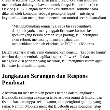
Creative Katana V2X berjalan pada FreeRTOS, dan Moorats
menemukan dukungan bawaan untuk fungsi Human Interface
Device (HID). Dengan memodifikasi firmware, soundbar bisa
dikenali oleh komputer sebagai perangkat input —misalnya
keyboard— dan mengirimkan penekanan tombol secara diam-diam.
“Menggabungkan semuanya, saya bisa sepenuhnya
dari jarak jauh… mengunggah firmware kustom ke
speaker yang belum pernah saya pairing, lalu perangkat
akan reboot, memasang firmware jahat, dan
mengetikkan perintah eksekusi ke PC,” tulis Moorats.
Dalam skenario nyata yang digambarkan peneliti, ‘keyboard hantu’
tersebut dapat membuka aplikasi seperti PowerShell dan
mengeksekusi perintah yang merusak, lalu mengunci sistem agar
firmware jahat sulit dihapus.
Jangkauan Serangan dan Respons
Pembuat
Ancaman ini mensyaratkan peretas berada dalam jangkauan
Bluetooth, sehingga cakupnya terbatas pada orang di lingkungan
fisik dekat—tetangga, rekan kantor, atau penghuni gedung yang
sama. Namun, Moorats mencatat Bluetooth pada soundbar tetap