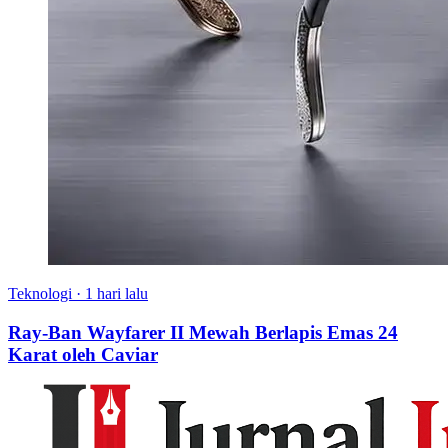
Teknologi
·
1 hari lalu
Ray-Ban Wayfarer II Mewah Berlapis Emas 24
Karat oleh Caviar