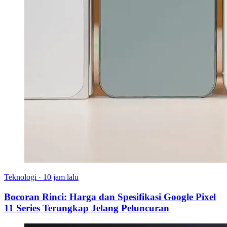
Teknologi
·
10 jam lalu
Bocoran Rinci: Harga dan Spesifikasi Google Pixel
11 Series Terungkap Jelang Peluncuran