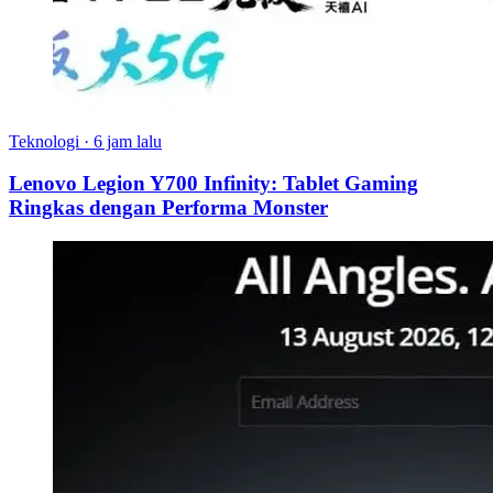
Teknologi
·
6 jam lalu
Lenovo Legion Y700 Infinity: Tablet Gaming
Ringkas dengan Performa Monster