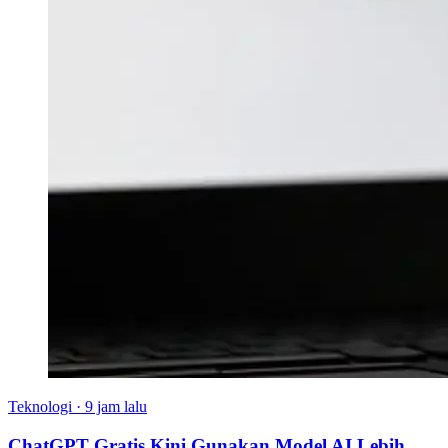
Teknologi
·
9 jam lalu
ChatGPT Gratis Kini Gunakan Model AI Lebih