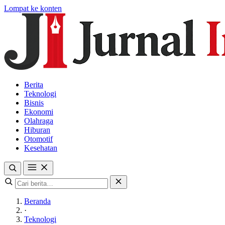
Lompat ke konten
Berita
Teknologi
Bisnis
Ekonomi
Olahraga
Hiburan
Otomotif
Kesehatan
Beranda
·
Teknologi