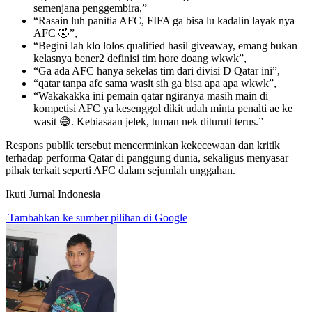
semenjana penggembira,”
“Rasain luh panitia AFC, FIFA ga bisa lu kadalin layak nya
AFC 🤣”,
“Begini lah klo lolos qualified hasil giveaway, emang bukan
kelasnya bener2 definisi tim hore doang wkwk”,
“Ga ada AFC hanya sekelas tim dari divisi D Qatar ini”,
“qatar tanpa afc sama wasit sih ga bisa apa apa wkwk”,
“Wakakakka ini pemain qatar ngiranya masih main di
kompetisi AFC ya kesenggol dikit udah minta penalti ae ke
wasit 😅. Kebiasaan jelek, tuman nek dituruti terus.”
Respons publik tersebut mencerminkan kekecewaan dan kritik
terhadap performa Qatar di panggung dunia, sekaligus menyasar
pihak terkait seperti AFC dalam sejumlah unggahan.
Ikuti Jurnal Indonesia
Tambahkan ke sumber pilihan di Google