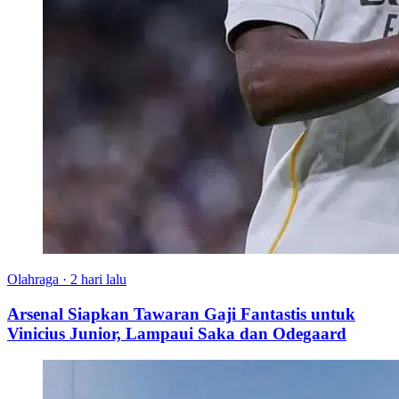
Olahraga
·
2 hari lalu
Arsenal Siapkan Tawaran Gaji Fantastis untuk
Vinicius Junior, Lampaui Saka dan Odegaard