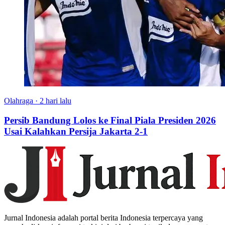
Olahraga
·
2 hari lalu
Persib Bandung Lolos ke Final Piala Presiden 2026
Usai Kalahkan Persija Jakarta 2-1
Jurnal Indonesia adalah portal berita Indonesia terpercaya yang