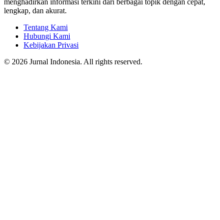
menghadirkan informasi terkini dari berbagai topik dengan cepat,
lengkap, dan akurat.
Tentang Kami
Hubungi Kami
Kebijakan Privasi
© 2026 Jurnal Indonesia. All rights reserved.