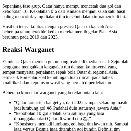
Sepanjang fase grup, Qatar hanya mampu mencetak dua gol dan
kebobolan 10. Kekalahan 0-6 dari Kanada menjadi salah satu hasil
paling mencolok yang dialami tim tersebut dalam turnamen kali ini.
Hasil ini terasa kontras dengan prestasi Qatar di kancah Asia
beberapa tahun terakhir, ketika mereka meraih gelar Piala Asia
beruntun pada 2019 dan 2023.
Reaksi Warganet
Eliminasi Qatar memicu gelombang reaksi di media sosial. Sejumlah
pengguna mengaitkan kegagalan tim dengan kontroversi yang
sempat menyertai perjalanan sepak bola Qatar di regional Asia,
termasuk komentar soal keuntungan tuan rumah pada babak
kualifikasi dan keputusan wasit yang pernah diperdebatkan.
Beberapa komentar warganet yang beredar antara lain:
“Qatar konsisten banget ya, dari 2022 sampai sekarang masih
jadi lumbung gol 😭 Padahal dulu statusnya jawara Asia,”
“kebobolan 10 gol adalah satu-satunya yang bisa
dibanggakan dari Qatar di world cup 👏,”
“Konsistens menjadi lumbung gol bagi tim lawan nih. Sampai
laga versus Bosnia juga ditambah gol bundir. Definisi tim