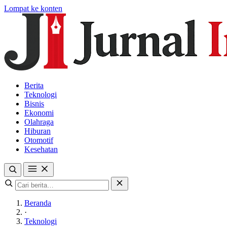
Lompat ke konten
Berita
Teknologi
Bisnis
Ekonomi
Olahraga
Hiburan
Otomotif
Kesehatan
Beranda
·
Teknologi