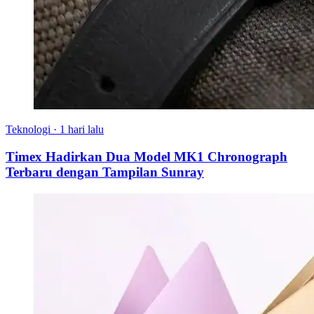
Teknologi
·
1 hari lalu
Timex Hadirkan Dua Model MK1 Chronograph
Terbaru dengan Tampilan Sunray