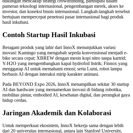
dukungan mencakup strategi crowdfunding, partisipasi dalam
pameran teknologi internasional, pengembangan merek, akses ke
investor, dan koneksi bisnis internasional. Langkah-langkah tersebut
bertujuan mempercepat penetrasi pasar internasional bagi produk
hasil inkubasi.
Contoh Startup Hasil Inkubasi
Beragam produk yang lahir dari InnoX menunjukkan variasi
inovasi: Kamingo yang mengubah sepeda konvensional menjadi e-
bike secara cepat; XBREW dengan mesin kopi nitro tanpa kartrid;
Y-H2O yang mengembangkan kapal hydrofoil listrik; Finnox yang
menggarap AI untuk memahami emosi; serta Lumi, robot lampu
berbasis AI dengan interaksi mirip karakter animasi.
Pada BEYOND Expo 2026, InnoX menampilkan sekitar 30 startup
AI dan hardware yang memamerkan inovasi di bidang robotika,
mobilitas pintar, embodied AI, kesehatan digital, dan perangkat gaya
hidup cerdas.
Jaringan Akademik dan Kolaborasi
Untuk memperkuat ekosistem, InnoX bekerja sama dengan lebih
dari 20 universitas internasional, antara lain Stanford University,