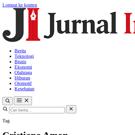
Lompat ke konten
Berita
Teknologi
Bisnis
Ekonomi
Olahraga
Hiburan
Otomotif
Kesehatan
Tag