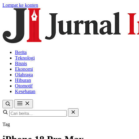
Lompat ke konten
Berita
Teknologi
Bisnis
Ekonomi
Olahraga
Hiburan
Otomotif
Kesehatan
Tag