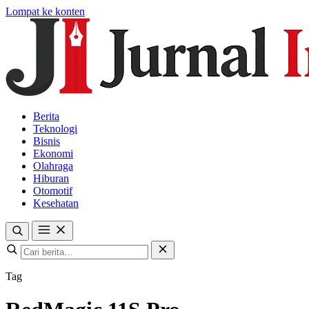
Lompat ke konten
Berita
Teknologi
Bisnis
Ekonomi
Olahraga
Hiburan
Otomotif
Kesehatan
Tag