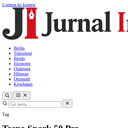
Lompat ke konten
Berita
Teknologi
Bisnis
Ekonomi
Olahraga
Hiburan
Otomotif
Kesehatan
Tag