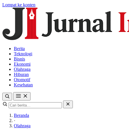
Lompat ke konten
Berita
Teknologi
Bisnis
Ekonomi
Olahraga
Hiburan
Otomotif
Kesehatan
Beranda
·
Olahraga