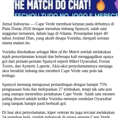
Jurnal Indonesia
— Cape Verde membuat kejutan pada debutnya di
Piala Dunia 2026 dengan menahan imbang Spanyol, salah satu
unggulan turnamen, dalam laga di Atlanta. Penampilan kiper 40
tahun Josimar Dias, yang akrab disapa Vozinha, menjadi sorotan
utama malam itu.
Vozinha dinobatkan sebagai
Man of the Match
setelah melakukan
tujuh penyelamatan krusial dan beberapa kali menggagalkan upaya
gol dari pemain-pemain Spanyol seperti Mikel Oyarzabal, Ferran
Torres, dan Aymeric Laporte. Aksi-aksi penyelamatannya menjaga
skor berakhir imbang dan memberi Cape Verde satu poin tak
terduga.
Spanyol memang menguasai pertandingan dengan hampir 75%
penguasaan bola dan melepaskan 27 tembakan, tetapi tak satu pun
yang mampu menembus pertahanan Cape Verde. Salah satu momen
paling disorot adalah ketika Vozinha menepis sundulan Oyarzabal
yang tampak hampir pasti berbuah gol.
Di luar aksi penyelamatan, kiper veteran itu juga tercatat melakukan
54 sentuhan bola, jumlah terbanyak di antara pemain Cape Verde