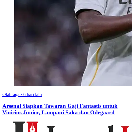
Olahraga
·
6 hari lalu
Arsenal Siapkan Tawaran Gaji Fantastis untuk
Vinicius Junior, Lampaui Saka dan Odegaard