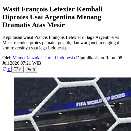
Wasit François Letexier Kembali
Diprotes Usai Argentina Menang
Dramatis Atas Mesir
Keputusan wasit Prancis François Letexier di laga Argentina vs
Mesir memicu protes pemain, pelatih, dan warganet, mengingat
kontroversinya saat laga Indonesia.
Oleh
Mamet Janzuke
|
Jurnal Indonesia
Dipublikasikan Rabu, 08
Juli 2026 07:21 WIB
0
0
0