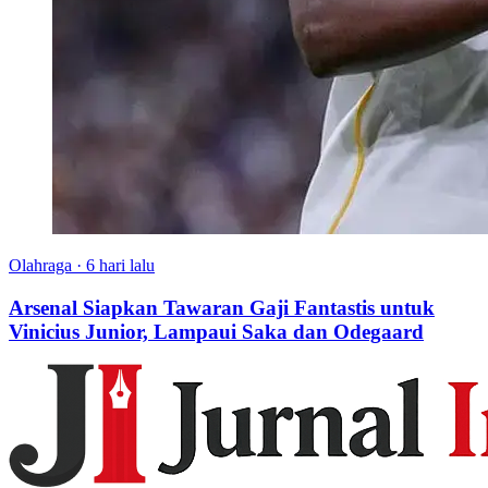
Olahraga
·
6 hari lalu
Arsenal Siapkan Tawaran Gaji Fantastis untuk
Vinicius Junior, Lampaui Saka dan Odegaard