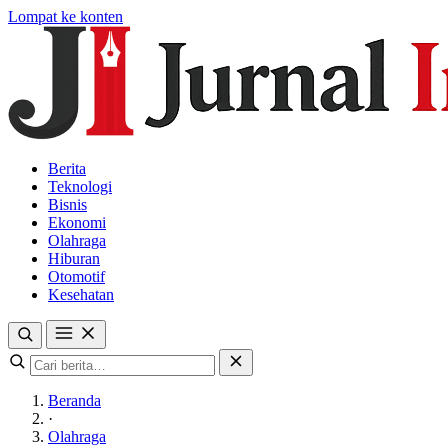
Lompat ke konten
Berita
Teknologi
Bisnis
Ekonomi
Olahraga
Hiburan
Otomotif
Kesehatan
Beranda
·
Olahraga