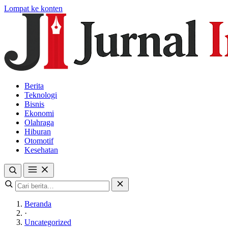
Lompat ke konten
Berita
Teknologi
Bisnis
Ekonomi
Olahraga
Hiburan
Otomotif
Kesehatan
Beranda
·
Uncategorized