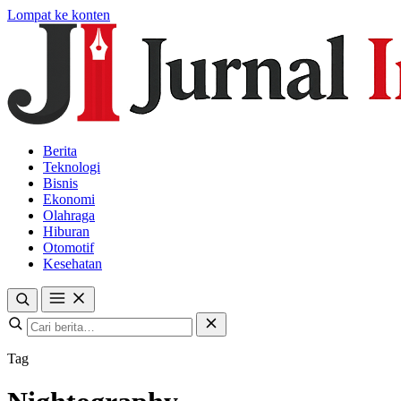
Lompat ke konten
Berita
Teknologi
Bisnis
Ekonomi
Olahraga
Hiburan
Otomotif
Kesehatan
Tag