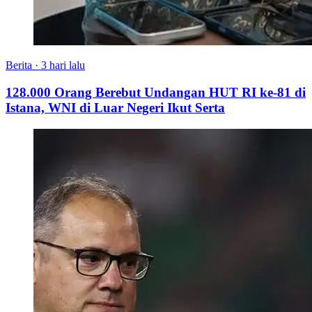
Berita
·
3 hari lalu
128.000 Orang Berebut Undangan HUT RI ke-81 di
Istana, WNI di Luar Negeri Ikut Serta