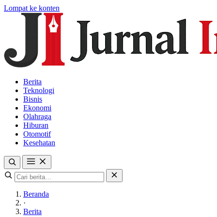
Lompat ke konten
Berita
Teknologi
Bisnis
Ekonomi
Olahraga
Hiburan
Otomotif
Kesehatan
Beranda
·
Berita