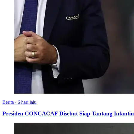
Berita
·
6 hari lalu
Presiden CONCACAF Disebut Siap Tantang Infantino