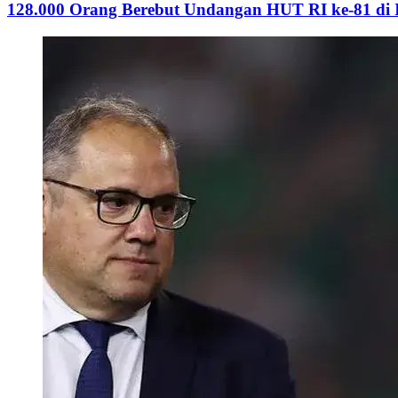
128.000 Orang Berebut Undangan HUT RI ke-81 di Is