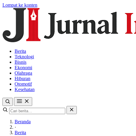
Lompat ke konten
Berita
Teknologi
Bisnis
Ekonomi
Olahraga
Hiburan
Otomotif
Kesehatan
Beranda
·
Berita