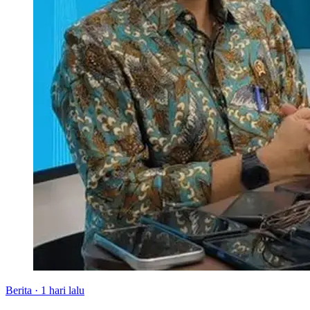
Berita
·
1 hari lalu