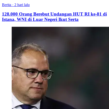
Berita
·
2 hari lalu
128.000 Orang Berebut Undangan HUT RI ke-81 di
Istana, WNI di Luar Negeri Ikut Serta