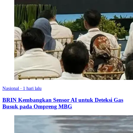
Nasional
·
1 hari lalu
BRIN Kembangkan Sensor AI untuk Deteksi Gas
Busuk pada Ompreng MBG