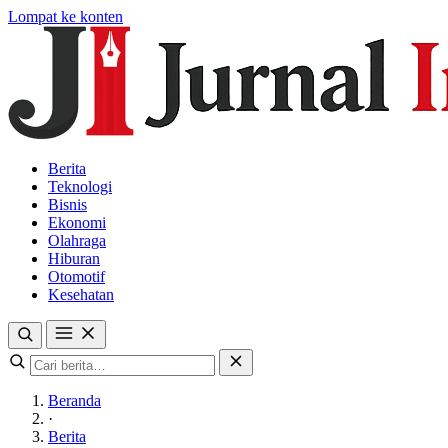
Lompat ke konten
Berita
Teknologi
Bisnis
Ekonomi
Olahraga
Hiburan
Otomotif
Kesehatan
Beranda
·
Berita