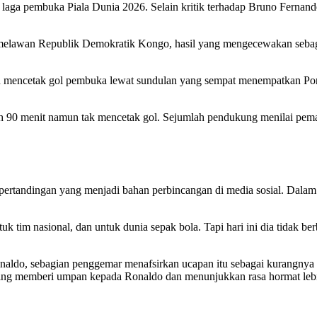
i laga pembuka Piala Dunia 2026. Selain kritik terhadap Bruno Ferna
 melawan Republik Demokratik Kongo, hasil yang mengecewakan sebag
gan mencetak gol pembuka lewat sundulan yang sempat menempatkan P
uh 90 menit namun tak mencetak gol. Sejumlah pendukung menilai pem
-pertandingan yang menjadi bahan perbincangan di media sosial. Dal
k tim nasional, dan untuk dunia sepak bola. Tapi hari ini dia tidak ber
naldo, sebagian penggemar menafsirkan ucapan itu sebagai kurangnya 
ering memberi umpan kepada Ronaldo dan menunjukkan rasa hormat lebih