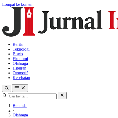
Lompat ke konten
Berita
Teknologi
Bisnis
Ekonomi
Olahraga
Hiburan
Otomotif
Kesehatan
Beranda
·
Olahraga