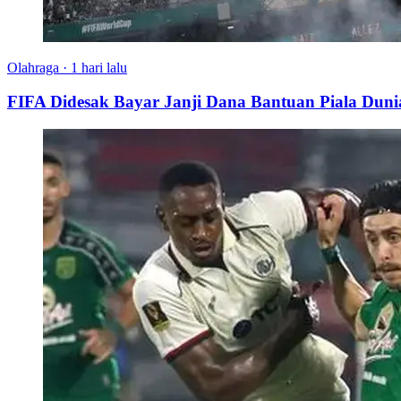
Olahraga
·
1 hari lalu
FIFA Didesak Bayar Janji Dana Bantuan Piala Duni