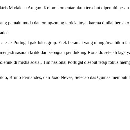
ktris Madalena Aragao. Kolom komentar akun tersebut dipenuhi pesa
ng pemain muda dan orang-orang terdekatnya, karena dinilai berisiko
adee.
males > Portugal gak lolos grup. Efek berantai yang ujung2nya bikin 
enjadi sasaran kritik dari sebagian pendukung Ronaldo setelah laga
lemik di media sosial. Tim nasional Portugal disebut tetap fokus mempe
 Ronaldo, Bruno Fernandes, dan Joao Neves, Selecao das Quinas membut