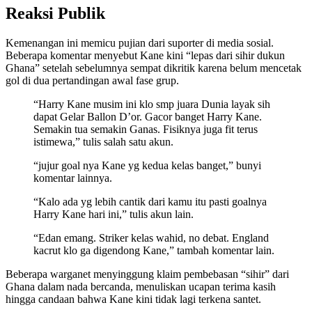
Reaksi Publik
Kemenangan ini memicu pujian dari suporter di media sosial.
Beberapa komentar menyebut Kane kini “lepas dari sihir dukun
Ghana” setelah sebelumnya sempat dikritik karena belum mencetak
gol di dua pertandingan awal fase grup.
“Harry Kane musim ini klo smp juara Dunia layak sih
dapat Gelar Ballon D’or. Gacor banget Harry Kane.
Semakin tua semakin Ganas. Fisiknya juga fit terus
istimewa,” tulis salah satu akun.
“jujur goal nya Kane yg kedua kelas banget,” bunyi
komentar lainnya.
“Kalo ada yg lebih cantik dari kamu itu pasti goalnya
Harry Kane hari ini,” tulis akun lain.
“Edan emang. Striker kelas wahid, no debat. England
kacrut klo ga digendong Kane,” tambah komentar lain.
Beberapa warganet menyinggung klaim pembebasan “sihir” dari
Ghana dalam nada bercanda, menuliskan ucapan terima kasih
hingga candaan bahwa Kane kini tidak lagi terkena santet.