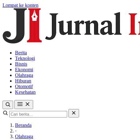
Lompat ke konten
Berita
Teknologi
Bisnis
Ekonomi
Olahraga
Hiburan
Otomotif
Kesehatan
Beranda
·
Olahraga