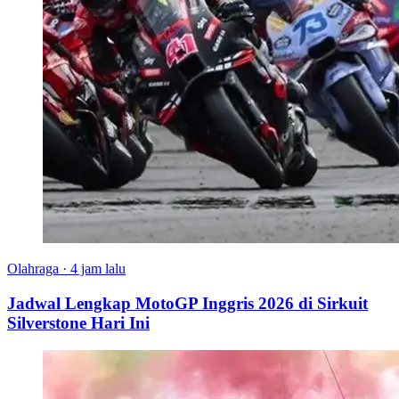
Olahraga
·
4 jam lalu
Jadwal Lengkap MotoGP Inggris 2026 di Sirkuit
Silverstone Hari Ini