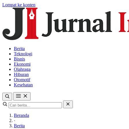
Lompat ke konten
Berita
Teknologi
Bisnis
Ekonomi
Olahraga
Hiburan
Otomotif
Kesehatan
Beranda
·
Berita