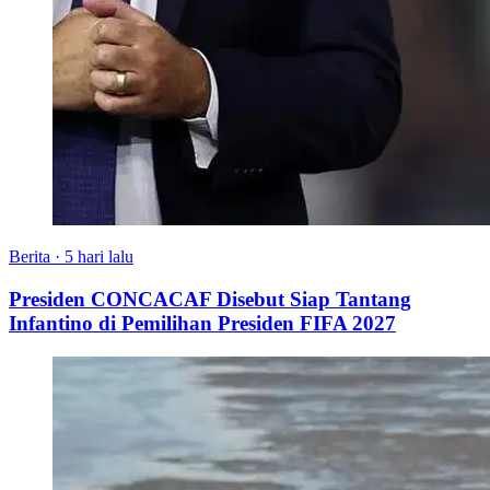
Berita
·
5 hari lalu
Presiden CONCACAF Disebut Siap Tantang
Infantino di Pemilihan Presiden FIFA 2027