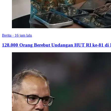
Berita
·
16 jam lalu
128.000 Orang Berebut Undangan HUT RI ke-81 di Is