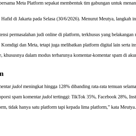
ersama Meta Platform sepakat membentuk tim gabungan untuk menangg
afid di Jakarta pada Selasa (30/6/2026). Menurut Meutya, langkah in
nsi permasalahan judi online di platform, terkhusus yang belakangan 
 Komdigi dan Meta, tetapi juga melibatkan platform digital lain sert
, khususnya dalam modus terbarunya komentar-komentar spam di akun-
rm
mentar
judol
meningkat hingga 128% dibanding rata-rata temuan selama 
oporsi spam komentar
judol
tertinggi: TikTok 35%, Facebook 28%, In
orm, tidak hanya satu platform tapi kepada lima platform,” kata Meutya.