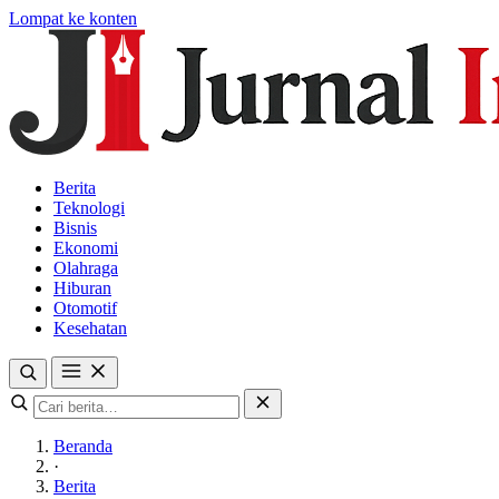
Lompat ke konten
Berita
Teknologi
Bisnis
Ekonomi
Olahraga
Hiburan
Otomotif
Kesehatan
Beranda
·
Berita