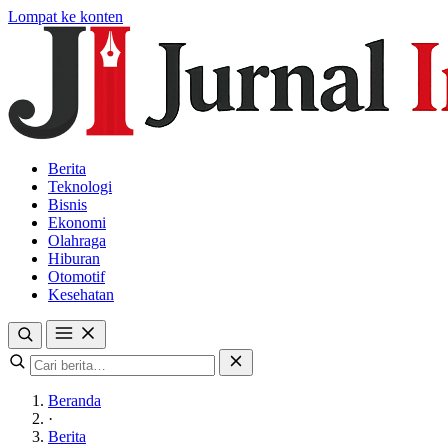
Lompat ke konten
Berita
Teknologi
Bisnis
Ekonomi
Olahraga
Hiburan
Otomotif
Kesehatan
Beranda
·
Berita