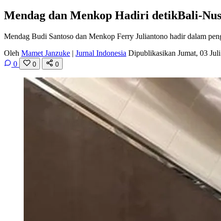
Mendag dan Menkop Hadiri detikBali-Nusr
Mendag Budi Santoso dan Menkop Ferry Juliantono hadir dalam penga
Oleh
Mamet Janzuke
|
Jurnal Indonesia
Dipublikasikan Jumat, 03 Ju
0
0
0