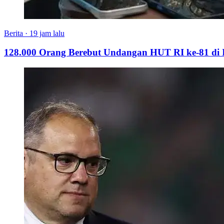
Berita
·
19 jam lalu
128.000 Orang Berebut Undangan HUT RI ke-81 di Is