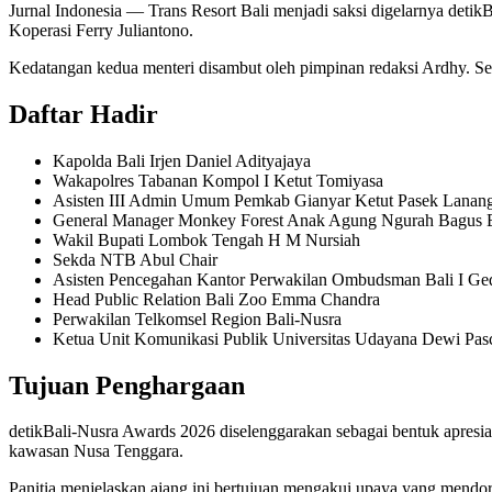
Jurnal Indonesia
— Trans Resort Bali menjadi saksi digelarnya detik
Koperasi Ferry Juliantono.
Kedatangan kedua menteri disambut oleh pimpinan redaksi Ardhy. Sela
Daftar Hadir
Kapolda Bali Irjen Daniel Adityajaya
Wakapolres Tabanan Kompol I Ketut Tomiyasa
Asisten III Admin Umum Pemkab Gianyar Ketut Pasek Lanang
General Manager Monkey Forest Anak Agung Ngurah Bagus 
Wakil Bupati Lombok Tengah H M Nursiah
Sekda NTB Abul Chair
Asisten Pencegahan Kantor Perwakilan Ombudsman Bali I Ged
Head Public Relation Bali Zoo Emma Chandra
Perwakilan Telkomsel Region Bali-Nusra
Ketua Unit Komunikasi Publik Universitas Udayana Dewi Pasc
Tujuan Penghargaan
detikBali-Nusra Awards 2026 diselenggarakan sebagai bentuk apresiasi
kawasan Nusa Tenggara.
Panitia menjelaskan ajang ini bertujuan mengakui upaya yang mendo