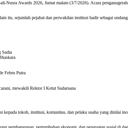
Bali-Nusra Awards 2026, Jumat malam (3/7/2026). Acara penganugeraha
in itu, sejumlah pejabat dan perwakilan institusi hadir sebagai undang
 Sadia
Bhaskara
e Febru Putra
arani, mewakili Rektor I Ketut Sudarsana
 kepada tokoh, institusi, komunitas, dan pelaku usaha yang dinilai in
rong pembangunan, pertumbuhan ekonomi, dan penguatan sosial di dae