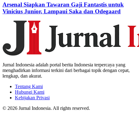
Arsenal Siapkan Tawaran Gaji Fantastis untuk
Vinicius Junior, Lampaui Saka dan Odegaard
Jurnal Indonesia adalah portal berita Indonesia terpercaya yang
menghadirkan informasi terkini dari berbagai topik dengan cepat,
lengkap, dan akurat.
Tentang Kami
Hubungi Kami
Kebijakan Privasi
© 2026 Jurnal Indonesia. All rights reserved.