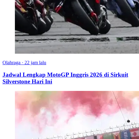
Olahraga
·
22 jam lalu
Jadwal Lengkap MotoGP Inggris 2026 di Sirkuit
Silverstone Hari Ini