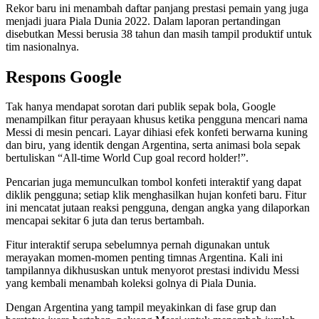
Rekor baru ini menambah daftar panjang prestasi pemain yang juga
menjadi juara Piala Dunia 2022. Dalam laporan pertandingan
disebutkan Messi berusia 38 tahun dan masih tampil produktif untuk
tim nasionalnya.
Respons Google
Tak hanya mendapat sorotan dari publik sepak bola, Google
menampilkan fitur perayaan khusus ketika pengguna mencari nama
Messi di mesin pencari. Layar dihiasi efek konfeti berwarna kuning
dan biru, yang identik dengan Argentina, serta animasi bola sepak
bertuliskan “All-time World Cup goal record holder!”.
Pencarian juga memunculkan tombol konfeti interaktif yang dapat
diklik pengguna; setiap klik menghasilkan hujan konfeti baru. Fitur
ini mencatat jutaan reaksi pengguna, dengan angka yang dilaporkan
mencapai sekitar 6 juta dan terus bertambah.
Fitur interaktif serupa sebelumnya pernah digunakan untuk
merayakan momen-momen penting timnas Argentina. Kali ini
tampilannya dikhususkan untuk menyorot prestasi individu Messi
yang kembali menambah koleksi golnya di Piala Dunia.
Dengan Argentina yang tampil meyakinkan di fase grup dan