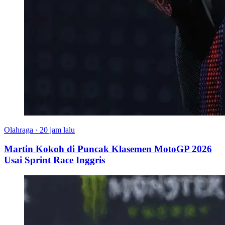
Olahraga
·
20 jam lalu
Martin Kokoh di Puncak Klasemen MotoGP 2026
Usai Sprint Race Inggris