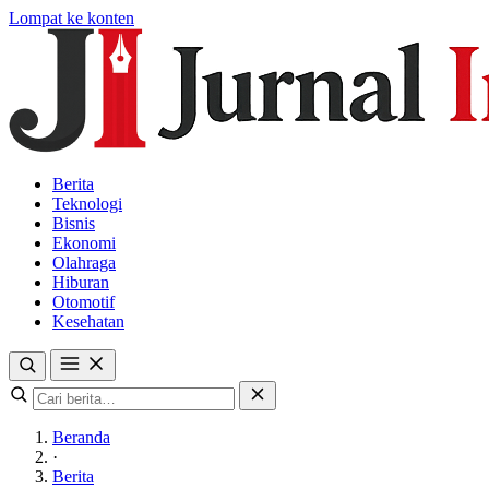
Lompat ke konten
Berita
Teknologi
Bisnis
Ekonomi
Olahraga
Hiburan
Otomotif
Kesehatan
Beranda
·
Berita