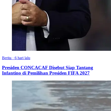
Berita
·
6 hari lalu
Presiden CONCACAF Disebut Siap Tantang
Infantino di Pemilihan Presiden FIFA 2027