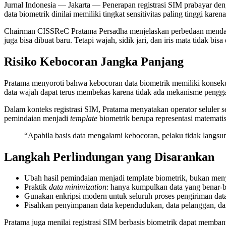
Jurnal Indonesia
— Jakarta — Penerapan registrasi SIM prabayar denga
data biometrik dinilai memiliki tingkat sensitivitas paling tinggi kare
Chairman CISSReC Pratama Persadha menjelaskan perbedaan mendasar a
juga bisa dibuat baru. Tetapi wajah, sidik jari, dan iris mata tidak bis
Risiko Kebocoran Jangka Panjang
Pratama menyoroti bahwa kebocoran data biometrik memiliki konsekue
data wajah dapat terus membekas karena tidak ada mekanisme penggant
Dalam konteks registrasi SIM, Pratama menyatakan operator seluler 
pemindaian menjadi
template
biometrik berupa representasi matematis
“Apabila basis data mengalami kebocoran, pelaku tidak langsu
Langkah Perlindungan yang Disarankan
Ubah hasil pemindaian menjadi template biometrik, bukan meny
Praktik
data minimization
: hanya kumpulkan data yang benar-ben
Gunakan enkripsi modern untuk seluruh proses pengiriman data
Pisahkan penyimpanan data kependudukan, data pelanggan, dan 
Pratama juga menilai registrasi SIM berbasis biometrik dapat memba