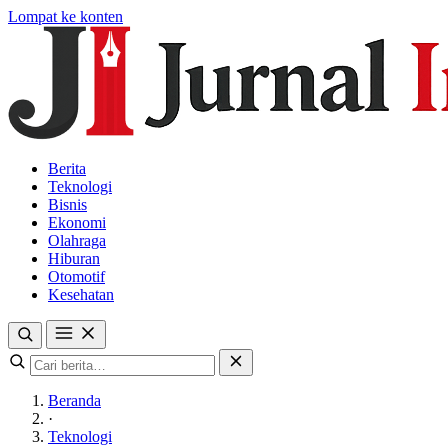
Lompat ke konten
Berita
Teknologi
Bisnis
Ekonomi
Olahraga
Hiburan
Otomotif
Kesehatan
Beranda
·
Teknologi