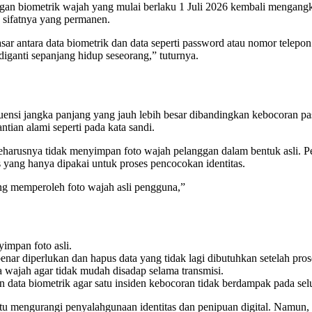
n biometrik wajah yang mulai berlaku 1 Juli 2026 kembali mengangkat i
na sifatnya yang permanen.
ntara data biometrik dan data seperti password atau nomor telepon. 
a diganti sepanjang hidup seseorang,” tuturnya.
nsi jangka panjang yang jauh lebih besar dibandingkan kebocoran pass
ian alami seperti pada kata sandi.
seharusnya tidak menyimpan foto wajah pelanggan dalam bentuk asli. 
 yang hanya dipakai untuk proses pencocokan identitas.
ng memperoleh foto wajah asli pengguna,”
impan foto asli.
ar diperlukan dan hapus data yang tidak lagi dibutuhkan setelah proses
 wajah agar tidak mudah disadap selama transmisi.
data biometrik agar satu insiden kebocoran tidak berdampak pada sel
ntu mengurangi penyalahgunaan identitas dan penipuan digital. Namun