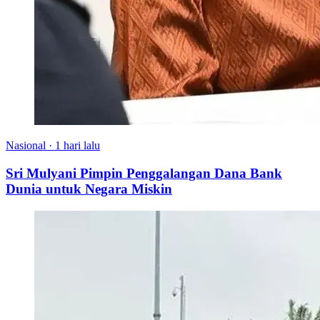
Nasional
·
1 hari lalu
Sri Mulyani Pimpin Penggalangan Dana Bank
Dunia untuk Negara Miskin