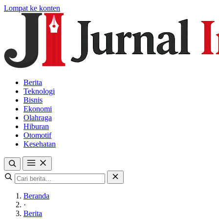
Lompat ke konten
Berita
Teknologi
Bisnis
Ekonomi
Olahraga
Hiburan
Otomotif
Kesehatan
Beranda
·
Berita