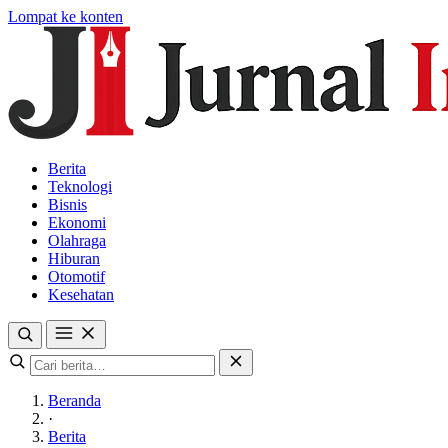
Lompat ke konten
Berita
Teknologi
Bisnis
Ekonomi
Olahraga
Hiburan
Otomotif
Kesehatan
Beranda
·
Berita