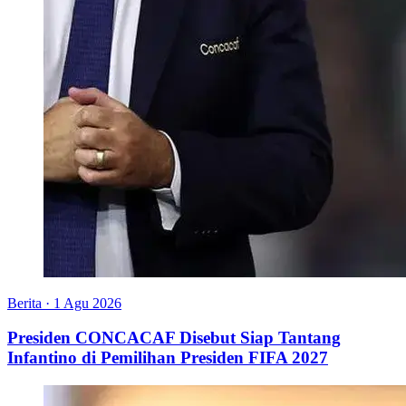
Berita
·
1 Agu 2026
Presiden CONCACAF Disebut Siap Tantang
Infantino di Pemilihan Presiden FIFA 2027