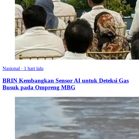
Nasional
·
1 hari lalu
BRIN Kembangkan Sensor AI untuk Deteksi Gas
Busuk pada Ompreng MBG