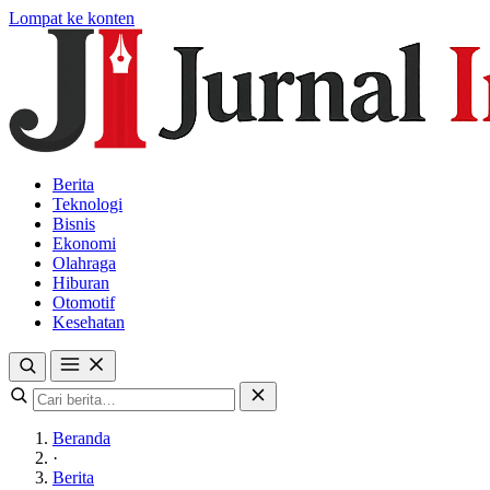
Lompat ke konten
Berita
Teknologi
Bisnis
Ekonomi
Olahraga
Hiburan
Otomotif
Kesehatan
Beranda
·
Berita