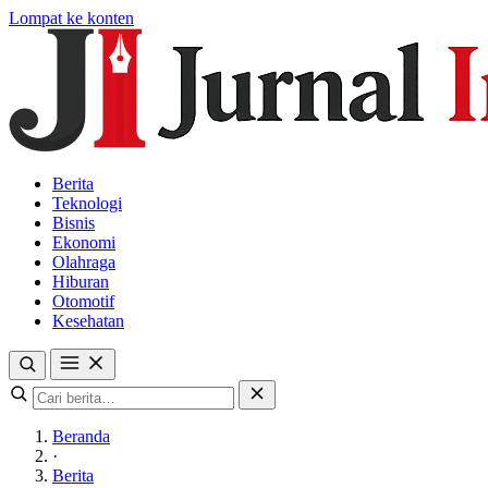
Lompat ke konten
Berita
Teknologi
Bisnis
Ekonomi
Olahraga
Hiburan
Otomotif
Kesehatan
Beranda
·
Berita