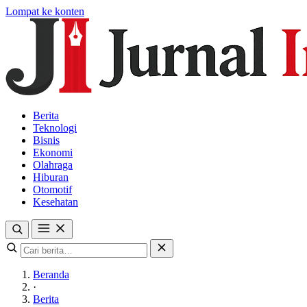
Lompat ke konten
Berita
Teknologi
Bisnis
Ekonomi
Olahraga
Hiburan
Otomotif
Kesehatan
Beranda
·
Berita