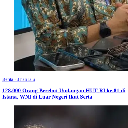
Berita
·
3 hari lalu
128.000 Orang Berebut Undangan HUT RI ke-81 di
Istana, WNI di Luar Negeri Ikut Serta