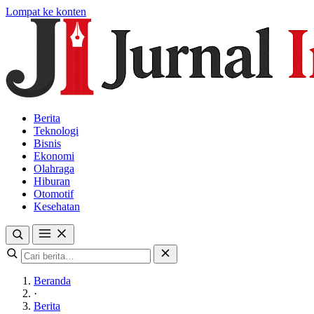
Lompat ke konten
Berita
Teknologi
Bisnis
Ekonomi
Olahraga
Hiburan
Otomotif
Kesehatan
Beranda
·
Berita