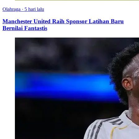
Olahraga
·
5 hari lalu
Manchester United Raih Sponsor Latihan Baru
Bernilai Fantastis