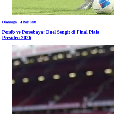
Olahraga
·
4 hari lalu
Persib vs Persebaya: Duel Sengit di Final Piala
Presiden 2026