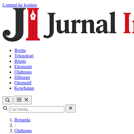
Lompat ke konten
Berita
Teknologi
Bisnis
Ekonomi
Olahraga
Hiburan
Otomotif
Kesehatan
Beranda
·
Olahraga