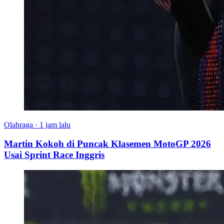
Olahraga
·
1 jam lalu
Martin Kokoh di Puncak Klasemen MotoGP 2026
Usai Sprint Race Inggris