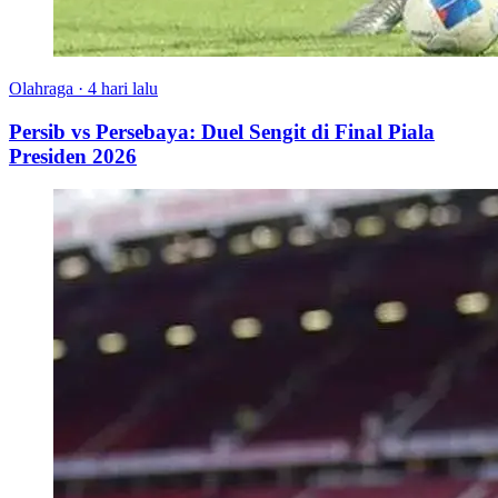
Olahraga
·
4 hari lalu
Persib vs Persebaya: Duel Sengit di Final Piala
Presiden 2026