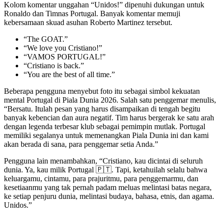
Kolom komentar unggahan “Unidos!” dipenuhi dukungan untuk
Ronaldo dan Timnas Portugal. Banyak komentar memuji
kebersamaan skuad asuhan Roberto Martinez tersebut.
“The GOAT.”
“We love you Cristiano!”
“VAMOS PORTUGAL!”
“Cristiano is back.”
“You are the best of all time.”
Beberapa pengguna menyebut foto itu sebagai simbol kekuatan
mental Portugal di Piala Dunia 2026. Salah satu penggemar menulis,
“Bersatu. Itulah pesan yang harus disampaikan di tengah begitu
banyak kebencian dan aura negatif. Tim harus bergerak ke satu arah
dengan legenda terbesar klub sebagai pemimpin mutlak. Portugal
memiliki segalanya untuk memenangkan Piala Dunia ini dan kami
akan berada di sana, para penggemar setia Anda.”
Pengguna lain menambahkan, “Cristiano, kau dicintai di seluruh
dunia. Ya, kau milik Portugal 🇵🇹. Tapi, ketahuilah selalu bahwa
keluargamu, cintamu, para prajuritmu, para penggemarmu, dan
kesetiaanmu yang tak pernah padam meluas melintasi batas negara,
ke setiap penjuru dunia, melintasi budaya, bahasa, etnis, dan agama.
Unidos.”