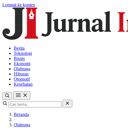
Lompat ke konten
Berita
Teknologi
Bisnis
Ekonomi
Olahraga
Hiburan
Otomotif
Kesehatan
Beranda
·
Olahraga