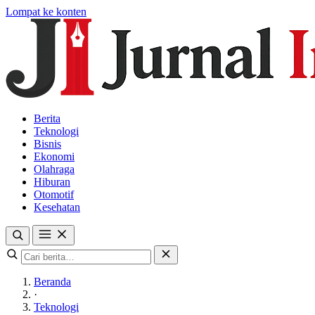
Lompat ke konten
Berita
Teknologi
Bisnis
Ekonomi
Olahraga
Hiburan
Otomotif
Kesehatan
Beranda
·
Teknologi