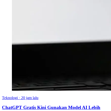
Teknologi
·
20 jam lalu
ChatGPT Gratis Kini Gunakan Model AI Lebih