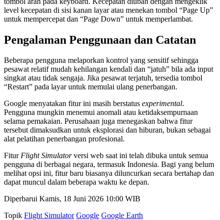
tombol arah pada keyboard. Kecepatan diubah dengan mengeklik
level kecepatan di sisi kanan layar atau menekan tombol “Page Up”
untuk mempercepat dan “Page Down” untuk memperlambat.
Pengalaman Penggunaan dan Catatan
Beberapa pengguna melaporkan kontrol yang sensitif sehingga
pesawat relatif mudah kehilangan kendali dan “jatuh” bila ada input
singkat atau tidak sengaja. Jika pesawat terjatuh, tersedia tombol
“Restart” pada layar untuk memulai ulang penerbangan.
Google menyatakan fitur ini masih berstatus
experimental
.
Pengguna mungkin menemui anomali atau ketidaksempurnaan
selama pemakaian. Perusahaan juga menegaskan bahwa fitur
tersebut dimaksudkan untuk eksplorasi dan hiburan, bukan sebagai
alat pelatihan penerbangan profesional.
Fitur
Flight Simulator
versi web saat ini telah dibuka untuk semua
pengguna di berbagai negara, termasuk Indonesia. Bagi yang belum
melihat opsi ini, fitur baru biasanya diluncurkan secara bertahap dan
dapat muncul dalam beberapa waktu ke depan.
Diperbarui Kamis, 18 Juni 2026 10:00 WIB
Topik
Flight Simulator
Google
Google Earth