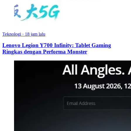
Teknologi
·
18 jam lalu
Lenovo Legion Y700 Infinity: Tablet Gaming
Ringkas dengan Performa Monster