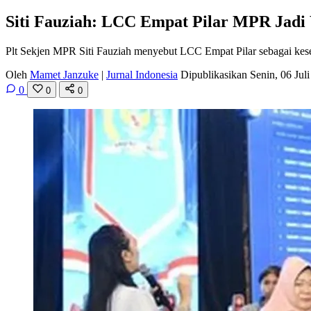
Siti Fauziah: LCC Empat Pilar MPR Jadi 
Plt Sekjen MPR Siti Fauziah menyebut LCC Empat Pilar sebagai kesempa
Oleh
Mamet Janzuke
|
Jurnal Indonesia
Dipublikasikan Senin, 06 Ju
0
0
0