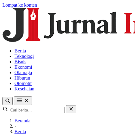
Lompat ke konten
Berita
Teknologi
Bisnis
Ekonomi
Olahraga
Hiburan
Otomotif
Kesehatan
Beranda
·
Berita