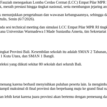
 Fauziah menegaskan Lomba Cerdas Cermat (LCC) Empat Pilar MPR RI b
raih prestasi hingga tingkat nasional, serta membangun jejaring ant
menunjukkan pengetahuan dan wawasan kebangsaannya, sehingga dapat
tulis, Senin (6/7/2026).
ada sesi technical meeting dan simulasi LCC Empat Pilar MPR RI ting
rjana Universitas Warmadewa I Made Suniastha Amerta, tim Sekretariat 
lis tingkat Provinsi Bali. Kesembilan sekolah itu adalah SMAN 2 T
 Kuta Utara, dan SMAN 1 Bangli.
leksi yang diikuti sekitar 80 sekolah dari seluruh Bali.
pemenang karena berhasil menyisihkan puluhan peserta lain. Ia mengimba
mpil maksimal di final provinsi dan berpeluang maju ke grand final na
an lebih ketat karena juara provinsi akan bertemu dengan pemenang dari