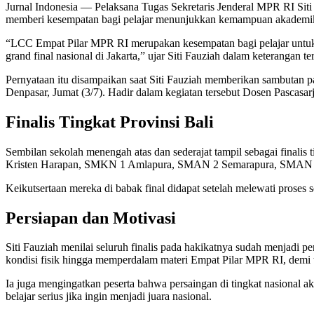
Jurnal Indonesia
— Pelaksana Tugas Sekretaris Jenderal MPR RI Siti
memberi kesempatan bagi pelajar menunjukkan kemampuan akademik, me
“LCC Empat Pilar MPR RI merupakan kesempatan bagi pelajar untuk 
grand final nasional di Jakarta,” ujar Siti Fauziah dalam keterangan ter
Pernyataan itu disampaikan saat Siti Fauziah memberikan sambutan p
Denpasar, Jumat (3/7). Hadir dalam kegiatan tersebut Dosen Pascasa
Finalis Tingkat Provinsi Bali
Sembilan sekolah menengah atas dan sederajat tampil sebagai fina
Kristen Harapan, SMKN 1 Amlapura, SMAN 2 Semarapura, SMAN 1
Keikutsertaan mereka di babak final didapat setelah melewati proses se
Persiapan dan Motivasi
Siti Fauziah menilai seluruh finalis pada hakikatnya sudah menjadi 
kondisi fisik hingga memperdalam materi Empat Pilar MPR RI, demi ta
Ia juga mengingatkan peserta bahwa persaingan di tingkat nasional ak
belajar serius jika ingin menjadi juara nasional.