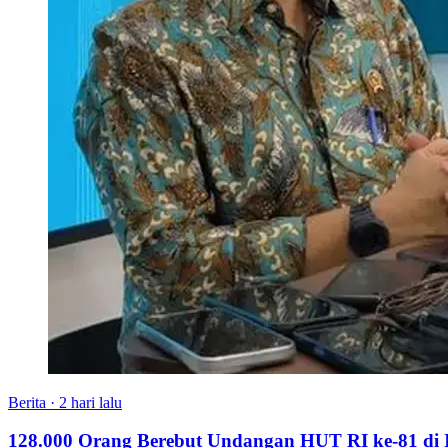
Berita
·
2 hari lalu
128.000 Orang Berebut Undangan HUT RI ke-81 di Is