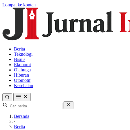
Lompat ke konten
Berita
Teknologi
Bisnis
Ekonomi
Olahraga
Hiburan
Otomotif
Kesehatan
Beranda
·
Berita