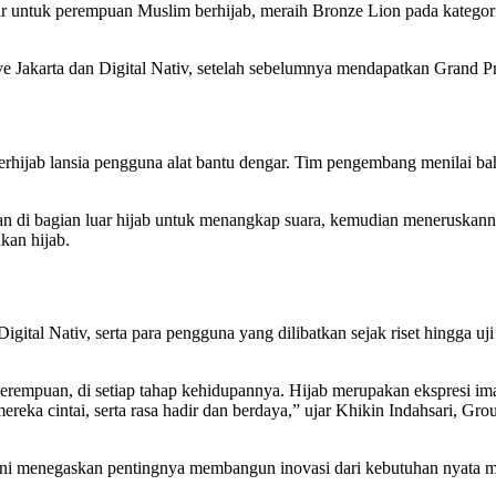
ar untuk perempuan Muslim berhijab, meraih Bronze Lion pada kategor
e Jakarta dan Digital Nativ, setelah sebelumnya mendapatkan Grand P
rhijab lansia pengguna alat bantu dengar. Tim pengembang menilai ba
n di bagian luar hijab untuk menangkap suara, kemudian meneruskannya
kan hijab.
ital Nativ, serta para pengguna yang dilibatkan sejak riset hingga uj
erempuan, di setiap tahap kehidupannya. Hijab merupakan ekspresi iman
eka cintai, serta rasa hadir dan berdaya,” ujar Khikin Indahsari, G
 menegaskan pentingnya membangun inovasi dari kebutuhan nyata m