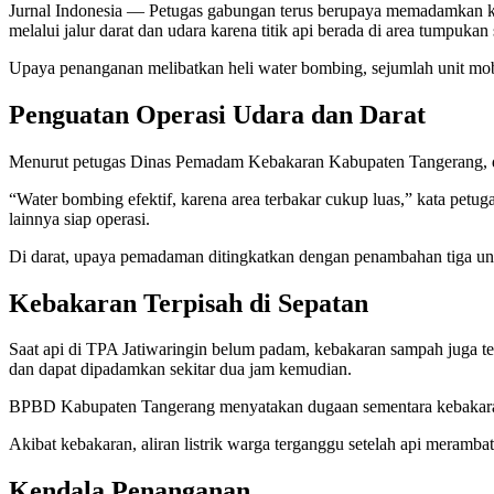
Jurnal Indonesia
— Petugas gabungan terus berupaya memadamkan ke
melalui jalur darat dan udara karena titik api berada di area tumpuka
Upaya penanganan melibatkan heli water bombing, sejumlah unit mob
Penguatan Operasi Udara dan Darat
Menurut petugas Dinas Pemadam Kebakaran Kabupaten Tangerang, dua 
“Water bombing efektif, karena area terbakar cukup luas,” kata petug
lainnya siap operasi.
Di darat, upaya pemadaman ditingkatkan dengan penambahan tiga uni
Kebakaran Terpisah di Sepatan
Saat api di TPA Jatiwaringin belum padam, kebakaran sampah juga t
dan dapat dipadamkan sekitar dua jam kemudian.
BPBD Kabupaten Tangerang menyatakan dugaan sementara kebakaran
Akibat kebakaran, aliran listrik warga terganggu setelah api meramba
Kendala Penanganan