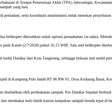
bakaran di Tempat Pemrosesan Akhir (TPA) Jatiwaringin, Kecamata
n sampah yang luas.
il pemadam, serta koordinasi antarinstansi untuk menekan penyebaran
helikopter dikerahkan untuk operasi pemadaman via udara. Metode wat
as pada Kamis (2/7/2026) pukul 16.15 WIB. Satu unit helikopter disebut
t mobil Damkar dari Kota Tangerang, sehingga belasan unit mobil pem
erjadi di Kampung Pulo Indah RT 06 RW 01, Desa Kedaung Barat, Keca
 disebabkan oleh pembakaran sampah. Pos Damkar Sepatan berhasil
t dan membakar trafo listrik karena tumpukan sampah berada tepat di b