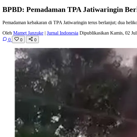
BPBD: Pemadaman TPA Jatiwaringin Berl
Pemadaman kebakaran di TPA Jatiwaringin terus berlanjut; dua helik
Oleh
Mamet Janzuke
|
Jurnal Indonesia
Dipublikasikan Kamis, 02 Ju
0
0
0