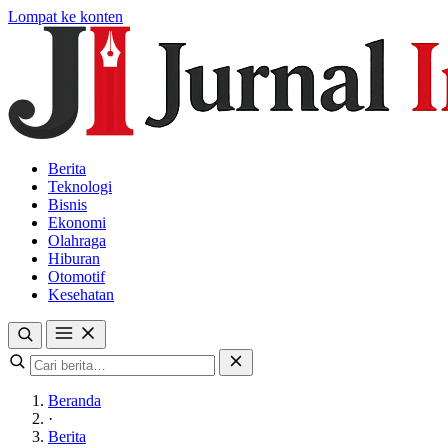
Lompat ke konten
Berita
Teknologi
Bisnis
Ekonomi
Olahraga
Hiburan
Otomotif
Kesehatan
Beranda
·
Berita