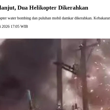
anjut, Dua Helikopter Dikerahkan
opter water bombing dan puluhan mobil damkar dikerahkan. Kebakaran te
li 2026 17:05 WIB