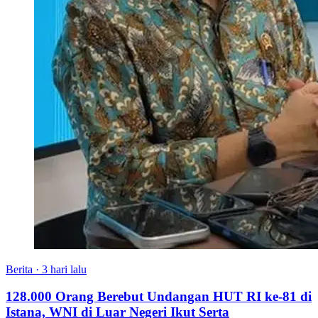
Berita
·
3 hari lalu
128.000 Orang Berebut Undangan HUT RI ke-81 di
Istana, WNI di Luar Negeri Ikut Serta