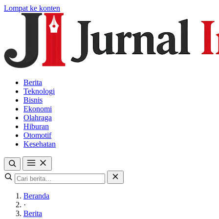
Lompat ke konten
Berita
Teknologi
Bisnis
Ekonomi
Olahraga
Hiburan
Otomotif
Kesehatan
Beranda
·
Berita