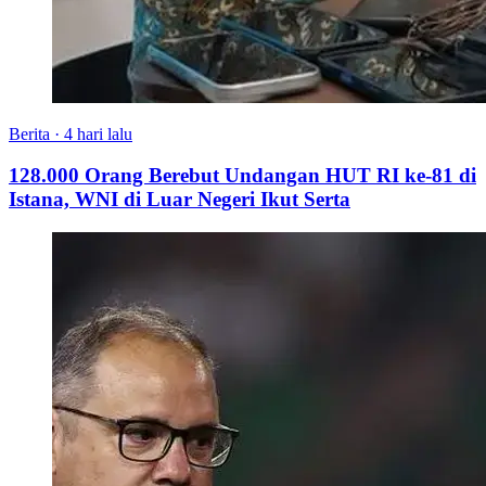
Berita
·
4 hari lalu
128.000 Orang Berebut Undangan HUT RI ke-81 di
Istana, WNI di Luar Negeri Ikut Serta