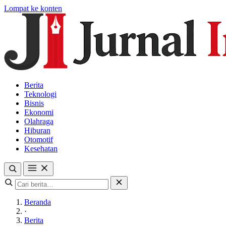
Lompat ke konten
Berita
Teknologi
Bisnis
Ekonomi
Olahraga
Hiburan
Otomotif
Kesehatan
Beranda
·
Berita