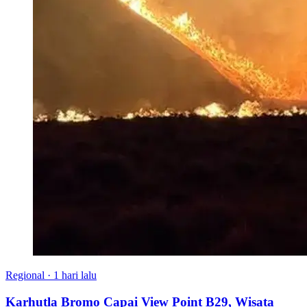
Regional
·
1 hari lalu
Karhutla Bromo Capai View Point B29, Wisata