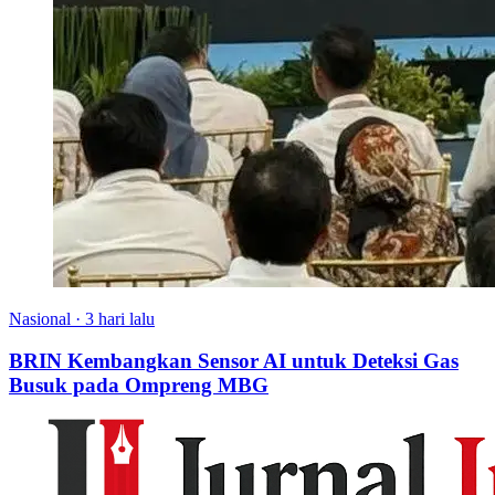
Nasional
·
3 hari lalu
BRIN Kembangkan Sensor AI untuk Deteksi Gas
Busuk pada Ompreng MBG