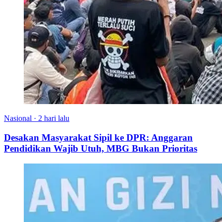
Nasional
·
2 hari lalu
Desakan Masyarakat Sipil ke DPR: Anggaran
Pendidikan Wajib Utuh, MBG Bukan Prioritas