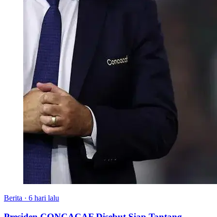
Berita
·
6 hari lalu
Presiden CONCACAF Disebut Siap Tantang