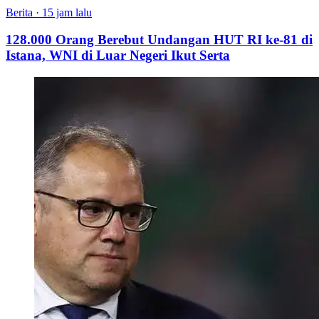
Berita
·
15 jam lalu
128.000 Orang Berebut Undangan HUT RI ke-81 di
Istana, WNI di Luar Negeri Ikut Serta