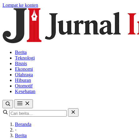
Lompat ke konten
Berita
Teknologi
Bisnis
Ekonomi
Olahraga
Hiburan
Otomotif
Kesehatan
Beranda
·
Berita