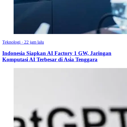
Teknologi
·
22 jam lalu
Indonesia Siapkan AI Factory 1 GW, Jaringan
Komputasi AI Terbesar di Asia Tenggara