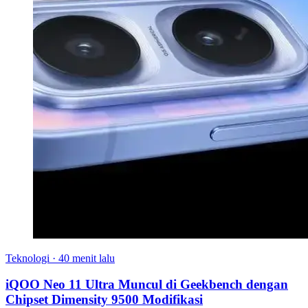
Teknologi
·
40 menit lalu
iQOO Neo 11 Ultra Muncul di Geekbench dengan
Chipset Dimensity 9500 Modifikasi