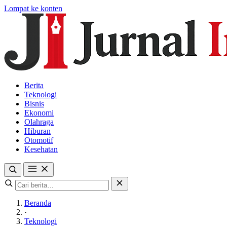
Lompat ke konten
Berita
Teknologi
Bisnis
Ekonomi
Olahraga
Hiburan
Otomotif
Kesehatan
Beranda
·
Teknologi