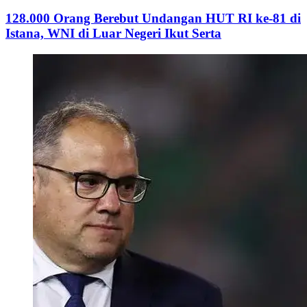
128.000 Orang Berebut Undangan HUT RI ke-81 di
Istana, WNI di Luar Negeri Ikut Serta