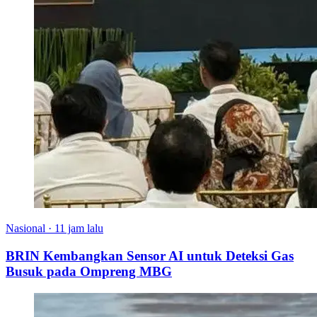
Nasional
·
11 jam lalu
BRIN Kembangkan Sensor AI untuk Deteksi Gas
Busuk pada Ompreng MBG