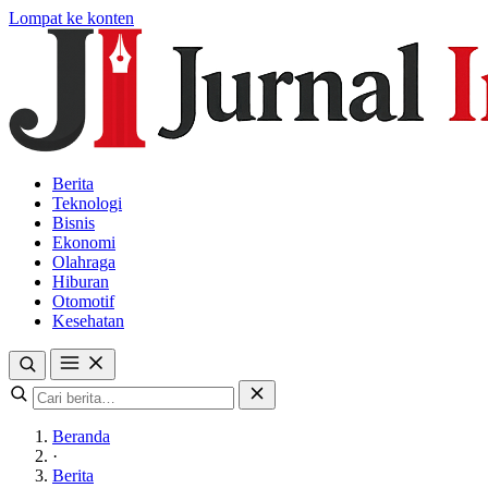
Lompat ke konten
Berita
Teknologi
Bisnis
Ekonomi
Olahraga
Hiburan
Otomotif
Kesehatan
Beranda
·
Berita