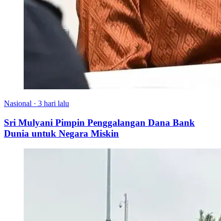
Nasional
·
3 hari lalu
Sri Mulyani Pimpin Penggalangan Dana Bank
Dunia untuk Negara Miskin